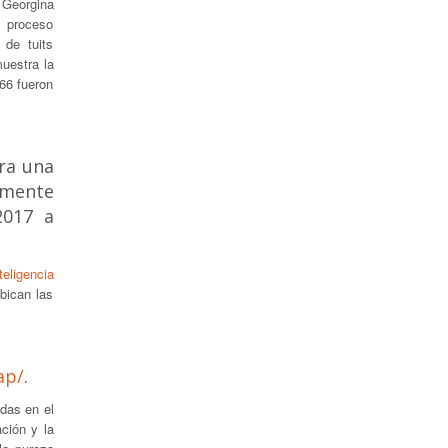
e Georgina
n proceso
 de tuits
uestra la
666 fueron
ara una
amente
2017 a
teligencia
bican las
ap/
.
adas en el
ación y la