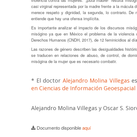
violencia contra las mujeres: “
¡puta madre!
” resulta misóg
casi virginal representada por la madre frente a la mácula d
merece respeto y dignidad, la segunda, lo contrario. De
entiende que hay una ofensa implícita.
Es importante analizar el impacto de los discursos misó
misógino ya que en México el problema de la violencia 
Derechos Humanos (CNDH, 2017), de 12 feminicidios al día,
Las razones de género describen las desigualdades históri
se traducen en relaciones de abuso, de control, de domi
misógina de la mujer que es necesario combatir.
* El doctor
Alejandro Molina Villegas
es
en Ciencias de Información Geoespacia
Alejandro Molina Villegas y Oscar S. Sio
Documento disponible
aquí