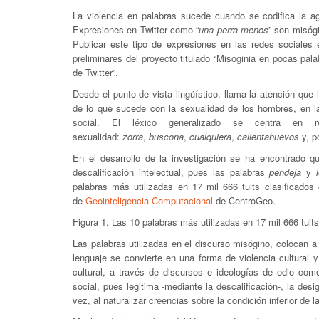
La violencia en palabras sucede cuando se codifica la ag
Expresiones en Twitter como “
una perra menos
” son misóg
Publicar este tipo de expresiones en las redes sociales
preliminares del proyecto titulado “Misoginia en pocas palab
de Twitter”.
Desde el punto de vista lingüístico, llama la atención que
de lo que sucede con la sexualidad de los hombres, en la
social. El léxico generalizado se centra en 
sexualidad:
zorra
,
buscona
,
cualquiera
,
calientahuevos
y, p
En el desarrollo de la investigación se ha encontrado q
descalificación intelectual, pues las palabras
pendeja
y
palabras más utilizadas en 17 mil 666 tuits clasificados
de
Geointeligencia Computacional
de CentroGeo.
Figura 1. Las 10 palabras más utilizadas en 17 mil 666 tui
Las palabras utilizadas en el discurso misógino, colocan a
lenguaje se convierte en una forma de violencia cultural y
cultural, a través de discursos e ideologías de odio com
social, pues legitima -mediante la descalificación-, la des
vez, al naturalizar creencias sobre la condición inferior de l