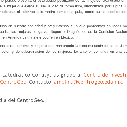
ino porque presenta el estereotipo polarizado de las mujeres, expresado en 
e la mujer que ejerce su sexualidad de forma libre, simbolizada por la puta. 
 modo que al referirse a la madre como una puta, como su estereotipo cont
ginos en nuestra sociedad y preguntarnos si lo que posteamos en redes so
contra las mujeres es grave. Según el Diagnóstico de la Comisión Nacion
 en América Latina siete ocurren en México.
cas entre hombres y mujeres que han creado la discriminación de estas últi
nación y de subordinación de las mujeres. Lo anterior se funda en una c
 catedrático Conacyt asignado al
Centro de Investi
l CentroGeo
. Contacto:
amolina@centrogeo.edu.mx
.
rdia del CentroGeo.