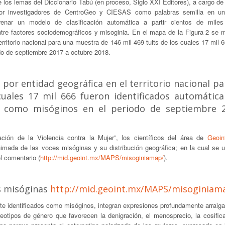
 los lemas del Diccionario Tabú (en proceso, Siglo XXI Editores), a cargo d
por investigadores de CentroGeo y CIESAS como palabras semilla en u
enar un modelo de clasificación automática a partir cientos de miles
entre factores sociodemográficos y misoginia. En el mapa de la Figura 2 se m
erritorio nacional para una muestra de 146 mil 469 tuits de los cuales 17 mil 
do de septiembre 2017 a octubre 2018.
 por entidad geográfica en el territorio nacional p
cuales 17 mil 666 fueron identificados automátic
e como misóginos en el periodo de septiembre 
ación de la Violencia contra la Mujer”, los científicos del área de
Geoin
mada de las voces misóginas y su distribución geográfica; en la cual se u
l comentario (
http://mid.geoint.mx/MAPS/misoginiamap/
).
es misóginas
http://mid.geoint.mx/MAPS/misoginiam
nte identificados como misóginos, integran expresiones profundamente arraig
reotipos de género que favorecen la denigración, el menosprecio, la cosific