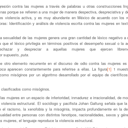
resión contra las mujeres a través de palabras u otras construcciones ling
inas porque se refieren a una mujer de manera despectiva, despreciativa y de
 es violencia activa, y es muy abundante en México de acuerdo con los r
ras: Identificación y análisis de violencia escrita contra las mujeres en tex
 la sexualidad de las mujeres genera una gran cantidad de léxico negativo a 
 que el léxico privilegia en términos positivos el desempeño sexual o la a
rechazar y despreciar a aquellas mujeres que ejercen librem
or supuesto,
puta
.
ue otro elemento recurrente en el discurso de odio contra las mujeres es
loca
aparecen constantemente para referirse a ellas. La figura
[1]
1 muestr
 como misóginos por un algoritmo desarrollado por el equipo de científicos
ts clasificados como misóginos.
 las mujeres en un espacio de inferioridad, inmadurez e irracionalidad, de m
 violencia estructural. El sociólogo y pacifista Johan Galtung señala que la
o el racismo, la xenofobia y la misoginia, impacta profundamente en la de
igualdad entre personas con distintos fenotipos, nacionalidades, sexos y gén
as mujeres, el lenguaje reproduce la violencia estructural.