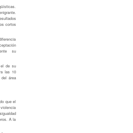
üísticas.
nigrante.
esultados
tos cortos
diferencia
ceptación
ente su
 el de su
a las 10
 del área
odo que el
 violencia
sigualdad
eros. A la