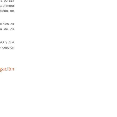
la pureza
La primera
rario, se
ciales es
al de los
mas y que
oncepción
gación