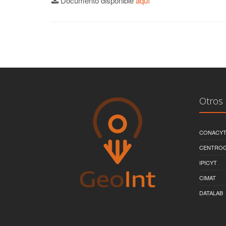
Documento disponible
aquí
Otros 
CONACY
CENTRO
IPICYT
CIMAT
DATALAB