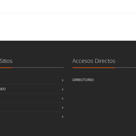
Sitios
Accesos Directos
T
DIRECTORIO
GEO