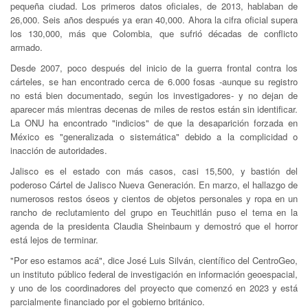
pequeña ciudad. Los primeros datos oficiales, de 2013, hablaban de
26,000. Seis años después ya eran 40,000. Ahora la cifra oficial supera
los 130,000, más que Colombia, que sufrió décadas de conflicto
armado.
Desde 2007, poco después del inicio de la guerra frontal contra los
cárteles, se han encontrado cerca de 6.000 fosas -aunque su registro
no está bien documentado, según los investigadores- y no dejan de
aparecer más mientras decenas de miles de restos están sin identificar.
La ONU ha encontrado "indicios" de que la desaparición forzada en
México es "generalizada o sistemática" debido a la complicidad o
inacción de autoridades.
Jalisco es el estado con más casos, casi 15,500, y bastión del
poderoso Cártel de Jalisco Nueva Generación. En marzo, el hallazgo de
numerosos restos óseos y cientos de objetos personales y ropa en un
rancho de reclutamiento del grupo en Teuchitlán puso el tema en la
agenda de la presidenta Claudia Sheinbaum y demostró que el horror
está lejos de terminar.
"Por eso estamos acá", dice José Luis Silván, científico del CentroGeo,
un instituto público federal de investigación en información geoespacial,
y uno de los coordinadores del proyecto que comenzó en 2023 y está
parcialmente financiado por el gobierno británico.